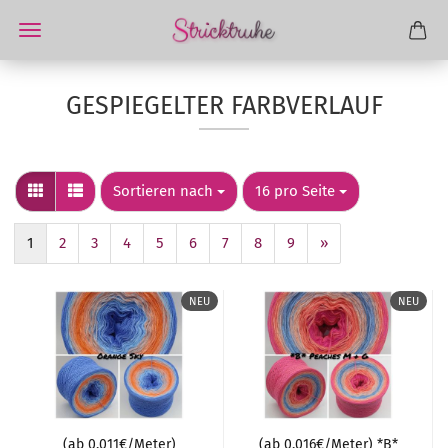
GESPIEGELTER FARBVERLAUF
Sortieren nach
pro Seite
Sortieren nach
16 pro Seite
1
2
3
4
5
6
7
8
9
»
NEU
NEU
(ab 0,011€/Meter)
(ab 0,016€/Meter) *B*