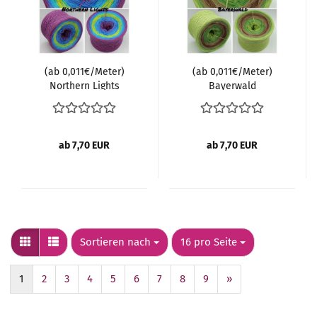
(ab 0,011€/Meter)
(ab 0,011€/Meter)
Northern Lights
Bayerwald
ab 7,70 EUR
ab 7,70 EUR
Sortieren nach
pro Seite
Sortieren nach
16 pro Seite
1
2
3
4
5
6
7
8
9
»