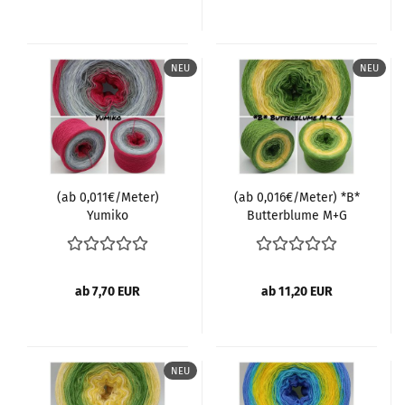
NEU
NEU
(ab 0,011€/Meter)
(ab 0,016€/Meter) *B*
Yumiko
Butterblume M+G
ab 7,70 EUR
ab 11,20 EUR
NEU