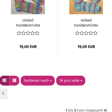
Unikat!
Unikat!
Handgestrickte
Handgestrickte
Socken Größe 42/43
Socken Größe 42/43
19,00 EUR
19,00 EUR
Sortieren nach
pro Seite
Sortieren nach
16 pro Seite
1
1
bis
6
(von insgesamt
6
)