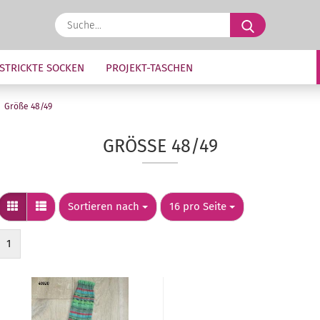
Suche...
STRICKTE SOCKEN
PROJEKT-TASCHEN
Größe 48/49
GRÖSSE 48/49
Sortieren nach
pro Seite
Sortieren nach
16 pro Seite
1