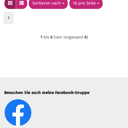
Sortieren nach
pro Seite
Sortieren nach
16 pro Seite
1
1
bis
6
(von insgesamt
6
)
Besuchen Sie auch meine Facebook-Gruppe