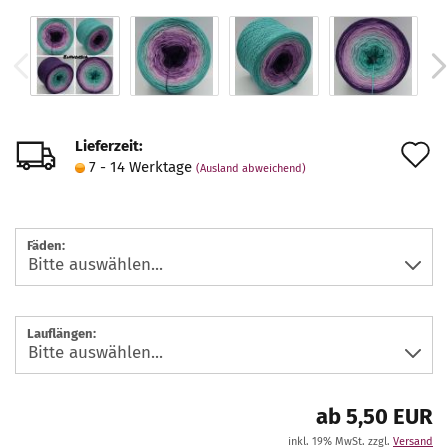
Lieferzeit:
A
7 - 14 Werktage
(Ausland abweichend)
d
M
Fäden:
Lauflängen:
ab 5,50 EUR
inkl. 19% MwSt. zzgl.
Versand