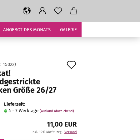
ANGEBOT DES MONATS
GALERIE
Auf
.:
15022
)
at!
den
dgestrickte
Merkzettel
ken Größe 26/27
Lieferzeit:
4 - 7 Werktage
(Ausland abweichend)
11,00 EUR
inkl. 19% MwSt. zzgl.
Versand