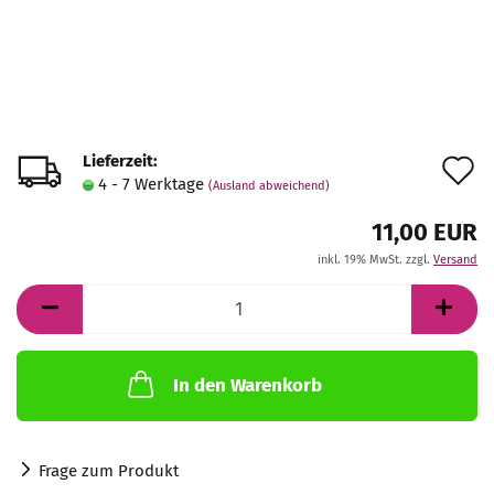
Lieferzeit:
A
4 - 7 Werktage
(Ausland abweichend)
d
11,00 EUR
M
inkl. 19% MwSt. zzgl.
Versand
In den Warenkorb
Frage zum Produkt