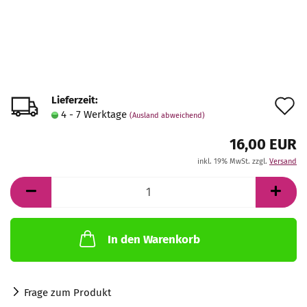
Lieferzeit:
A
4 - 7 Werktage
(Ausland abweichend)
d
16,00 EUR
M
inkl. 19% MwSt. zzgl.
Versand
In den Warenkorb
Frage zum Produkt